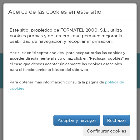
Pasar al contenido principal
Acerca de las cookies en este sitio
Este sitio, propiedad de FORMATEL 2000, S.L., utiliza
cookies propias y de terceros que permiten mejorar la
usabilidad de navegación y recopilar información.
Tog
navi
Haz click en "Aceptar cookies" para aceptar todas las cookies y
acceder directamente al sitio o haz click en "Rechazar cookies" en
el caso que desees aceptar únicamente las cookies esenciales
BOLSA DE EMPLEO
para el funcionamiento básico del sitio web.
Para obtener más información consulta la página de
política de
cookies
En Cursos Aragón tenemos acuerdos con importantes
empresas del ámbito industrial y de servicios, siendo los
puestos más demandados los relacionados con la tecnología,
Aceptar y navegar
Rechazar
el marketing digital, la gestión de calidad y medio ambiente o
el diseño.
Configurar cookies