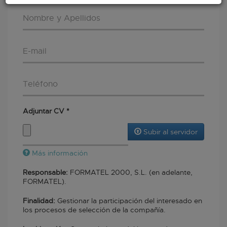
Nombre y apellidos
*
Correo electrónico
*
Teléfono
Adjuntar CV
*
Subir al servidor
Más información
Los archivos deben ser menores que
2 MB
.
Responsable:
FORMATEL 2000, S.L. (en adelante,
Tipos de archivo permitidos:
jpg pdf doc docx rar zip
.
FORMATEL).
Finalidad:
Gestionar la participación del interesado en
los procesos de selección de la compañía.